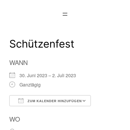
Zum
Inhalt
springen
Schützenfest
WANN
30. Juni 2023 – 2. Juli 2023
Ganztägig
ZUM KALENDER HINZUFÜGEN
ICS herunterladen
Google Kalende
WO